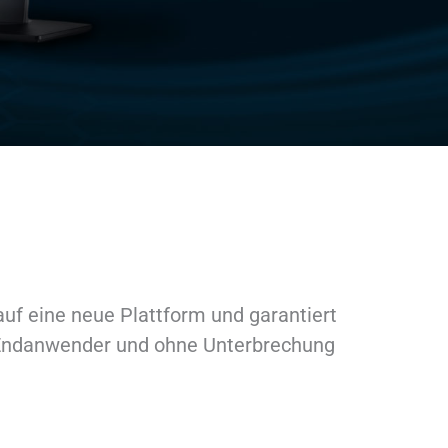
uf eine neue Plattform und garantiert
ie Endanwender und ohne Unterbrechung