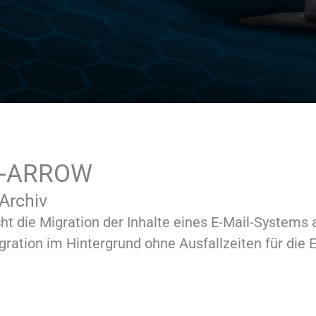
H-ARROW
-Archiv
ie Migration der Inhalte eines E-Mail-Systems a
Migration im Hintergrund ohne Ausfallzeiten für d