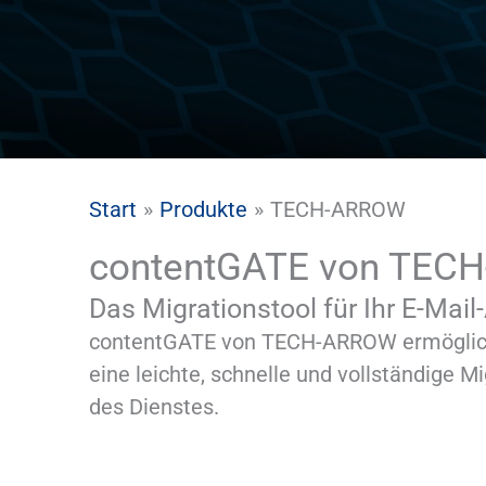
Start
Produkte
TECH-ARROW
contentGATE von TEC
Das Migrationstool für Ihr E-Mail
contentGATE von TECH-ARROW ermöglicht d
eine leichte, schnelle und vollständige 
des Dienstes.